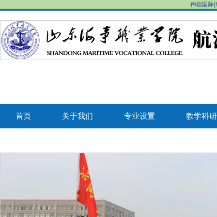
伟德国际(b
首页
关于我们
专业设置
教学科研
联系我们