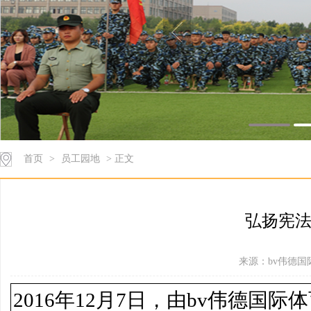
首页
>
员工园地
> 正文
弘扬宪法
来源：bv伟德国际体
2016年12月7日，由bv伟德国